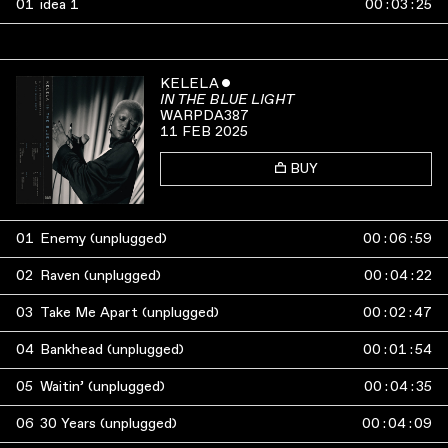
01
idea 1
00
:
03
:
25
KELELA
ˇ
IN THE BLUE LIGHT
WARPDA387
11 FEB 2025
BUY
01
Enemy (unplugged)
00
:
06
:
59
02
Raven (unplugged)
00
:
04
:
22
03
Take Me Apart (unplugged)
00
:
02
:
47
04
Bankhead (unplugged)
00
:
01
:
54
05
Waitin’ (unplugged)
00
:
04
:
35
06
30 Years (unplugged)
00
:
04
:
09