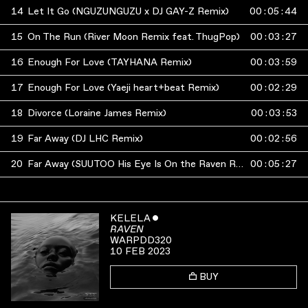
14
Let It Go (NGUZUNGUZU x DJ GAY-Z Remix)
00
:
05
:
44
15
On The Run (River Moon Remix feat. ThugPop)
00
:
03
:
27
16
Enough For Love (TAYHANA Remix)
00
:
03
:
59
17
Enough For Love (Yaeji heart+beat Remix)
00
:
02
:
29
18
Divorce (Loraine James Remix)
00
:
03
:
53
19
Far Away (DJ LHC Remix)
00
:
02
:
56
20
Far Away (SUUTOO His Eye Is On the Raven Remix feat. Ms. Carrie Stacks)
00
:
05
:
27
KELELA
ˇ
RAVEN
WARPDD320
10 FEB 2023
BUY