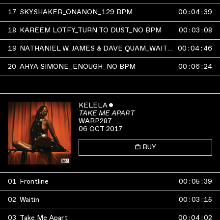
17
SKYSHAKER_ONANON_129 BPM
00
:
04
:
39
18
KAREEM LOTFY_TURN TO DUST_NO BPM
00
:
03
:
08
19
NATHANIEL W. JAMES & DAVE QUAM_WAITIN_122 BPM
00
:
04
:
46
20
AHYA SIMONE_ENOUGH_NO BPM
00
:
06
:
24
KELELA
ˇ
TAKE ME APART
WARP287
06 OCT 2017
BUY
01
Frontline
00
:
05
:
39
02
Waitin
00
:
03
:
15
03
Take Me Apart
00
:
04
:
02