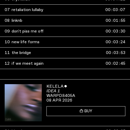
07
retaliation lullaby
00
:
03
:
07
08
linknb
00
:
01
:
55
09
don't piss me off
00
:
03
:
30
10
new life forms
00
:
03
:
24
11
the bridge
00
:
03
:
53
12
if we meet again
00
:
02
:
45
KELELA
ˇ
IDEA 1
WARPDS405A
08 APR 2026
BUY