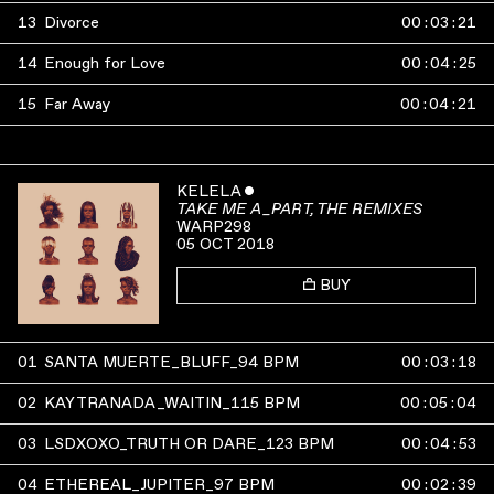
13
Divorce
00
:
03
:
21
14
Enough for Love
00
:
04
:
25
15
Far Away
00
:
04
:
21
KELELA
ˇ
TAKE ME A_PART, THE REMIXES
WARP298
05 OCT 2018
BUY
01
SANTA MUERTE_BLUFF_94 BPM
00
:
03
:
18
02
KAYTRANADA_WAITIN_115 BPM
00
:
05
:
04
03
LSDXOXO_TRUTH OR DARE_123 BPM
00
:
04
:
53
04
ETHEREAL_JUPITER_97 BPM
00
:
02
:
39