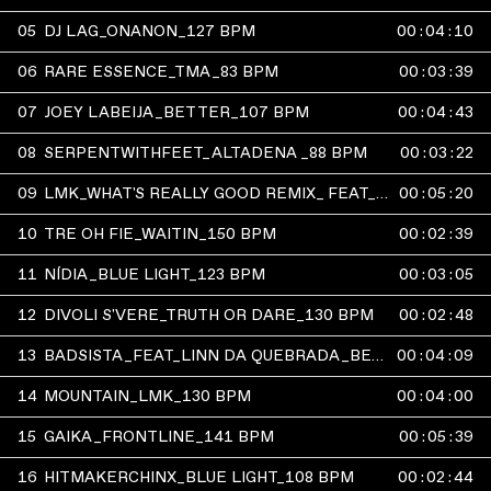
05
DJ LAG_ONANON_127 BPM
00
:
04
:
10
06
RARE ESSENCE_TMA_83 BPM
00
:
03
:
39
07
JOEY LABEIJA_BETTER_107 BPM
00
:
04
:
43
08
SERPENTWITHFEET_ALTADENA _88 BPM
00
:
03
:
22
09
LMK_WHAT'S REALLY GOOD REMIX_ FEAT_PRINCESS NOKIA_JUNGLEPUSSY_CUPCAKKE_MS. BOOGIE_100 BPM
00
:
05
:
20
10
TRE OH FIE_WAITIN_150 BPM
00
:
02
:
39
11
NÍDIA_BLUE LIGHT_123 BPM
00
:
03
:
05
12
DIVOLI S'VERE_TRUTH OR DARE_130 BPM
00
:
02
:
48
13
BADSISTA_FEAT_LINN DA QUEBRADA_BETTER_125 BPM
00
:
04
:
09
14
MOUNTAIN_LMK_130 BPM
00
:
04
:
00
15
GAIKA_FRONTLINE_141 BPM
00
:
05
:
39
16
HITMAKERCHINX_BLUE LIGHT_108 BPM
00
:
02
:
44