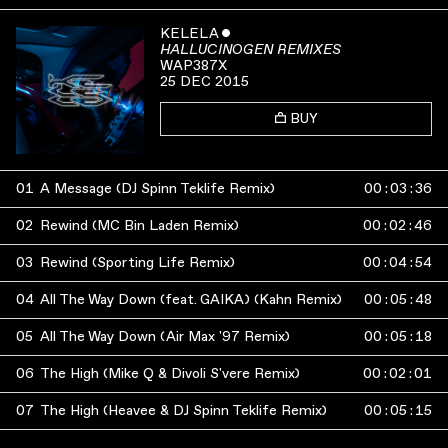
KELELA
ˇ
HALLUCINOGEN REMIXES
WAP387X
25 DEC 2015
BUY
01
A Message (DJ Spinn Teklife Remix)
00
:
03
:
36
02
Rewind (MC Bin Laden Remix)
00
:
02
:
46
03
Rewind (Sporting Life Remix)
00
:
04
:
54
04
All The Way Down (feat. GAIKA) (Kahn Remix)
00
:
05
:
48
05
All The Way Down (Air Max '97 Remix)
00
:
05
:
18
06
The High (Mike Q & Divoli S'vere Remix)
00
:
02
:
01
07
The High (Heavee & DJ Spinn Teklife Remix)
00
:
05
:
15