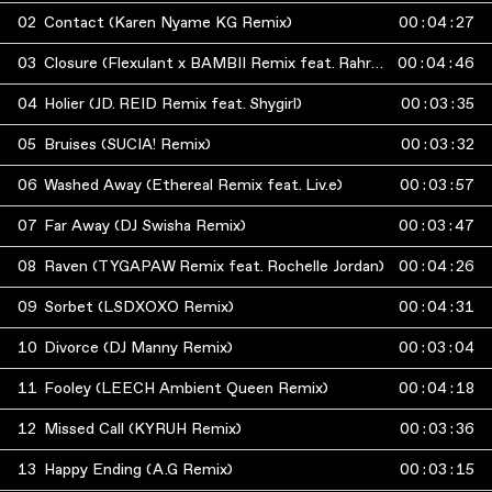
02
Contact (Karen Nyame KG Remix)
00
:
04
:
27
03
Closure (Flexulant x BAMBII Remix feat. Rahrah Gabor & Brazy)
00
:
04
:
46
04
Holier (JD. REID Remix feat. Shygirl)
00
:
03
:
35
05
Bruises (SUCIA! Remix)
00
:
03
:
32
06
Washed Away (Ethereal Remix feat. Liv.e)
00
:
03
:
57
07
Far Away (DJ Swisha Remix)
00
:
03
:
47
08
Raven (TYGAPAW Remix feat. Rochelle Jordan)
00
:
04
:
26
09
Sorbet (LSDXOXO Remix)
00
:
04
:
31
10
Divorce (DJ Manny Remix)
00
:
03
:
04
11
Fooley (LEECH Ambient Queen Remix)
00
:
04
:
18
12
Missed Call (KYRUH Remix)
00
:
03
:
36
13
Happy Ending (A.G Remix)
00
:
03
:
15