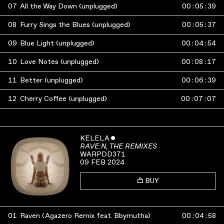
07
All the Way Down (unplugged)
00
:
05
:
39
08
Furry Sings the Blues (unplugged)
00
:
05
:
37
09
Blue Light (unplugged)
00
:
04
:
54
10
Love Notes (unplugged)
00
:
08
:
17
11
Better (unplugged)
00
:
06
:
39
12
Cherry Coffee (unplugged)
00
:
07
:
07
KELELA
ˇ
RAVE:N, THE REMIXES
WARPDD371
09 FEB 2024
BUY
01
Raven (Agazero Remix feat. Bbymutha)
00
:
04
:
58