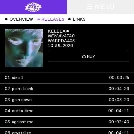
MENU
ˇ
OVERVIEW
↳
RELEASES
ˇ
LINKS
KELELA
ˇ
NEW AVATAR
WARPDA405
10 JUL 2026
BUY
01
idea 1
00
:
03
:
25
02
point blank
00
:
04
:
26
03
goin down
00
:
03
:
20
04
outta time
00
:
04
:
11
05
against me
00
:
02
:
40
06
crystalize
00
:
04
:
11