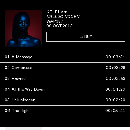
KELELA
ˇ
HALLUCINOGEN
WAP387
09 OCT 2015
BUY
01
A Message
00
:
03
:
51
02
Gomenasai
00
:
03
:
28
03
Rewind
00
:
03
:
58
04
All the Way Down
00
:
04
:
29
05
Hallucinogen
00
:
02
:
20
06
The High
00
:
05
:
41