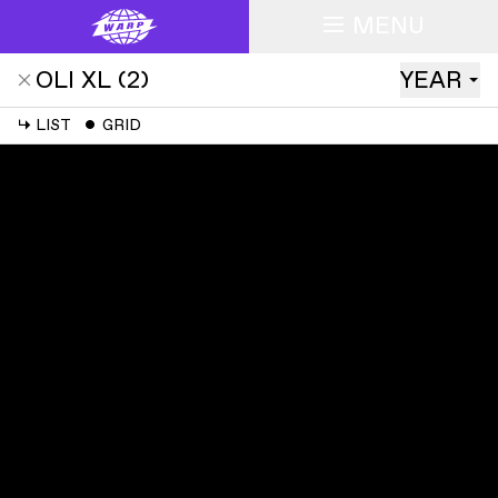
MENU
OLI XL
(
2
)
YEAR
↳
LIST
ˇ
GRID