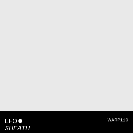
LFO
ˇ
WARP110
SHEATH