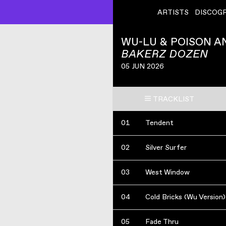
ARTISTS
DISCOG
WU-LU & POISON A
BAKERZ DOZEN
05 JUN 2026
TRACKLIST
01
Tendent
02
Silver Surfer
03
West Window
04
Cold Bricks (Wu Version)
05
Fade Thru