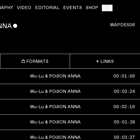
RAPHY
VIDEO
EDITORIAL
EVENTS
SHOP
(
0
)
NNA
ˇ
WAPDE506
FORMATS
LINKS
Wu-Lu & POiSON ANNA
00
:
01
:
59
Wu-Lu & POiSON ANNA
00
:
02
:
24
Wu-Lu & POiSON ANNA
00
:
02
:
16
Wu-Lu & POiSON ANNA
00
:
01
:
28
Wu-Lu & POiSON ANNA
00
:
03
:
27