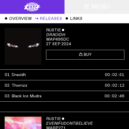
MENU
ˇ
OVERVIEW
↳
RELEASES
ˇ
LINKS
RUSTIE
ˇ
DRAOIDH
WAP496DC
27 SEP 2024
BUY
01
Draoidh
00
:
02
:
51
02
Thornzz
00
:
02
:
12
03
Black Ice Mudra
00
:
02
:
46
RUSTIE
ˇ
EVENIFUDONTBELIEVE
WARP271