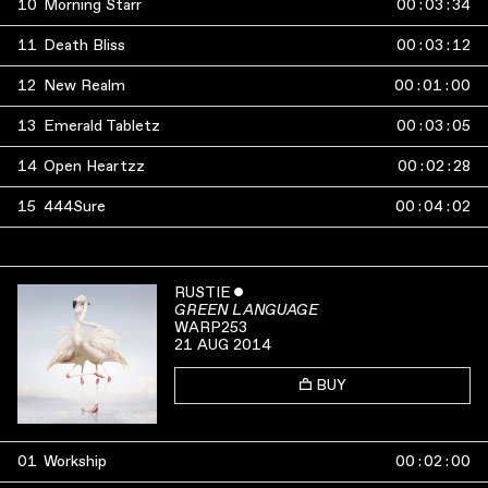
10
Morning Starr
00
:
03
:
34
11
Death Bliss
00
:
03
:
12
12
New Realm
00
:
01
:
00
13
Emerald Tabletz
00
:
03
:
05
14
Open Heartzz
00
:
02
:
28
15
444Sure
00
:
04
:
02
RUSTIE
ˇ
GREEN LANGUAGE
WARP253
21 AUG 2014
BUY
01
Workship
00
:
02
:
00