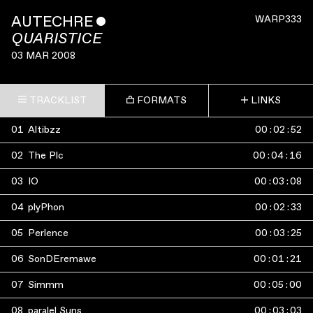
AUTECHRE
ˇ
WARP333
QUARISTICE
03 MAR 2008
TRACKLIST
FORMATS
LINKS
01
Altibzz
00
:
02
:
52
02
The Plc
00
:
04
:
16
03
IO
00
:
03
:
08
04
plyPhon
00
:
02
:
33
05
Perlence
00
:
03
:
25
06
SonDEremawe
00
:
01
:
21
07
Simmm
00
:
05
:
00
08
paralel Suns
00
:
03
:
03