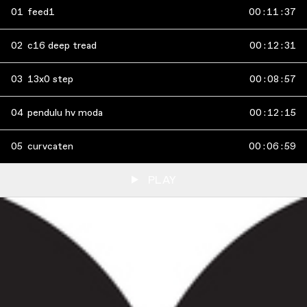
01
feed1
00
:
11
:
37
02
c16 deep tread
00
:
12
:
31
03
13x0 step
00
:
08
:
57
04
pendulu hv moda
00
:
12
:
15
05
curvcaten
00
:
06
:
59
PLAY